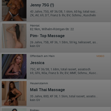
Jenny 75G (!)
Herausgeber:
Google Ireland Limited
43 Jahre, 75G, KF 36/38, 1.66m, 60 kg, total rasiert, deutsch
ZK, AV, 69, DT, Franz b. Ihr, BV, Schmu., Kuscheln
Erhobene Daten:
Die erzeugten Informationen über die Benutzung unserer
Maintal
Webseiten sowie die von dem Browser übermittelte IP-Adresse
82.9km, Wilhelm-Röntgen-Str. 22
werden übertragen und gespeichert. Dabei können aus den
verarbeiteten Daten pseudonyme Nutzungsprofile der Nutzer
Pim- Top Massage
erstellt werden. Diese Informationen wird Google gegebenenfalls
auch an Dritte übertragen, sofern dies gesetzlich
26 Jahre, 75B, KF 36, 1.58m, 50 kg, teilrasiert, asiatisch
kein GV
vorgeschrieben wird oder, soweit Dritte diese Daten im Auftrag
von Google verarbeiten. Die IP-Adresse der Nutzer wird von
Google innerhalb von Mitgliedstaaten der Europäischen Union
Offenbach am Main
VIDEO
oder in anderen Vertragsstaaten des Abkommens über den
Europäischen Wirtschaftsraum gekürzt, dies bedeutet, dass alle
Jessica
Daten anonym erhoben werden. Nur in Ausnahmefällen wird die
75C, KF 36/38, 1.68m, total rasiert, asiatisch
volle IP-Adresse an einen Server von Google in den USA
69, GF6, NSa, Franz b. Ihr, BV, MMF, Schmu., Kuscheln
übertragen und dort gekürzt. Die von dem Browser des Nutzers
übermittelte IP-Adresse wird nicht mit anderen Daten von Google
zusammengeführt.
Heusenstamm
Mali Thai Massage
Erhobene Informationen zum Besucherverhalten sind folgende:
35 Jahre, 80D, KF 38, 1.56m, total rasiert, asiatisch
Herkunft (Land und Stadt)
kein GV
Sprache
Betriebssystem
Gerät (PC, Tablet-PC oder Smartphone)
Rodgau