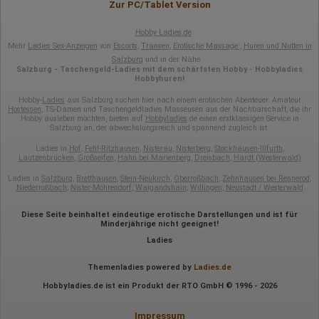
Zur PC/Tablet Version
Geografischer Standort
IP-Adresse
Hobby Ladies.de
Mausbewegungen
Besuchte Seiten
Mehr
Ladies Sex-Anzeigen
von
Escorts
,
Transen
,
Erotische Massage
,
Huren und Nutten in
Referrer URL
Salzburg
und in der Nähe
Bildschirmauflösung
Salzburg - Taschengeld-Ladies mit dem schärfsten Hobby - Hobbyladies
Eindeutige Gerätekennung
Hobbyhuren!
Sprachinformationen
Hobby-
Ladies
aus Salzburg suchen hier nach einem erotischen Abenteuer. Amateur
Gerätebestriebssystem
Hostessen
, TS-Damen und Taschengeldladies Masseusen aus der Nachbarschaft, die ihr
Browser-Typ
Hobby ausleben möchten, bieten auf
Hobbyladies
.de einen erstklassigen Service in
Klicks
Salzburg an, der abwechslungsreich und spannend zugleich ist.
Domain-Name
Eindeutige Benutzerkennung
Ladies in
Hof
,
Fehl-Ritzhausen
,
Nisterau
,
Nisterberg
,
Stockhausen-Illfurth
,
Antworten auf Umfragen
Lautzenbrücken
,
Großseifen
,
Hahn bei Marienberg
,
Dreisbach
,
Hardt (Westerwald)
Ladies in
Salzburg
,
Bretthausen
,
Stein-Neukirch
,
Oberroßbach
,
Zehnhausen bei Rennerod
,
Ort der Verarbeitung:
Niederroßbach
,
Nister-Möhrendorf
,
Waigandshain
,
Willingen
,
Neustadt / Westerwald
Europäische Union
Rechtliche Grundlage der Verarbeitung
Diese Seite beinhaltet eindeutige erotische Darstellungen und ist für
Art. 6 Abs. 1 S. 1 lit. a DSGVO
Minderjährige nicht geeignet!
Ladies
Themenladies powered by
Ladies.de
Hobbyladies.de ist ein Produkt der RTO GmbH © 1996 - 2026
Impressum