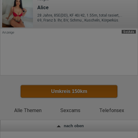
Browser und alle verwendeten Add-ons
Alice
Auflösung des Computers
Besucherquelle (Facebook, Suchmaschine oder
28 Jahre, 85E(DD), KF 40/42, 1.55m, total rasiert, asiatisch
verweisende Webseite)
69, Franz b. Ihr, BV, Schmu., Kuscheln, Körperküs.
Welche Dateien wurden heruntergeladen?
Welche Videos angeschaut?
Wurden Werbebanner angeklickt?
SolAds
Anzeige
Wohin ging der Besucher? Klickte er auf weitere Seiten des
Portals oder hat er sie komplett verlassen?
Wie lange blieb der Besucher?
Ort der Verarbeitung:
Europäische Union & USA
Hotjar
Wir nutzen Hotjar als Webanalysedient. Es wird verwendet, um
Daten über das Benutzerverhalten zu sammeln. Hotjar kann
auch im Rahmen von Umfragen und Feedbackfunktionen, die
Umkreis 150km
auf unserer Website eingebunden sind, von Ihnen bereitgestellte
Informationen verarbeiten.
Herausgeber:
Alle Themen
Sexcams
Telefonsex
Hotjar Limited, Malta
Erhobene Daten:
nach oben
Datum und Uhrzeit des Besuchs
Gerätetyp