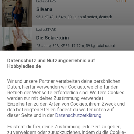
LadiesSTARS
VIDEO
Silvana
95H, KF 48, 1.64m, 90 kg, total rasiert, deutsch
LadiesSTARS
Die Sekretärin
48 Jahre, 80B, KF 36, 17.72m, 59 kg, total rasiert, deutsch
Frankfurt am Main
Datenschutz und Nutzungserlebnis auf
Hobbyladies.de
Julia - neue Nummer
33 Jahre, 75B, KF 34, 1.67m, teilrasiert, osteuropäisch
69, GF6, Schmu., Kuscheln, KBp, Strip, FE
Wir und unsere Partner verarbeiten deine persönlichen
Daten, hierfür verwenden wir Cookies, welche für den
Betrieb der Webseite erforderlich sind. Weitere Cookies
werden nur mit deiner Zustimmung verwendet.
Einzelheiten zu den Arten von Cookies, ihrem Zweck und
den beteiligten Stellen findest du weiter unten auf
dieser Seite und in der
Datenschutzerklärung
.
Es steht dir frei, deine Zustimmung jederzeit zu geben,
zu verweigern oder zurückzuziehen, indem du die Cookie-