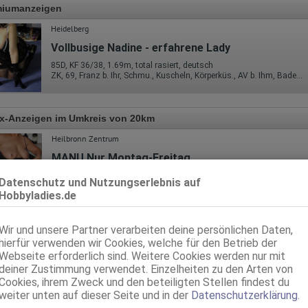
miumanzeigen
Heidelberg
Vollbusige Nadine - erfahrene Lady
85D, KF 36/38, 1.69m, total rasiert, deutsch
ZK, 69, Franz b. Ihr, Schmu., Kuscheln, Körperküs., AV b. Ihm, Baden / Duschen
x-Anzeigen im Umkreis von 20km
Heilbronn Zentrum
MANU Nur Montag-Freitag
48 Jahre, 85E(DD), KF 42, 1.60m, teilrasiert, deutsch
Datenschutz und Nutzungserlebnis auf
ZK, 69, GF6, NSa, Franz b. Ihr, BV, Schmu., Kuscheln
Hobbyladies.de
Heilbronn
Wir und unsere Partner verarbeiten deine persönlichen Daten,
Redgepard
hierfür verwenden wir Cookies, welche für den Betrieb der
44 Jahre, 75A, KF 36/38, 1.63m, 60 kg, total rasiert, deutsch
Webseite erforderlich sind. Weitere Cookies werden nur mit
69, Schmu., Kuscheln, Körperküs., EL
deiner Zustimmung verwendet. Einzelheiten zu den Arten von
Cookies, ihrem Zweck und den beteiligten Stellen findest du
Heilbronn - Zentrum
weiter unten auf dieser Seite und in der
Datenschutzerklärung
.
Manu