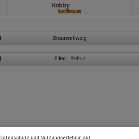
Hobby
Braunschweig
Filter
Rubrik
Braunschweig - Ladies mit dem schärfsten Hobby!
Datenschutz und Nutzungserlebnis auf
x-Anzeige im Umkreis von 100km